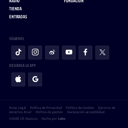
RADIO
FUNDACIÓN
TIENDA
ENTRADAS
SÍGUENOS
DESCARGA LA APP
Aviso Legal
Política de Privacidad
Política de Cookies
Ejercicio de
derechos Arsol
Política de gestión
Declaración accesibilidad
©2025 CA Osasuna
Hecho por
Lobo