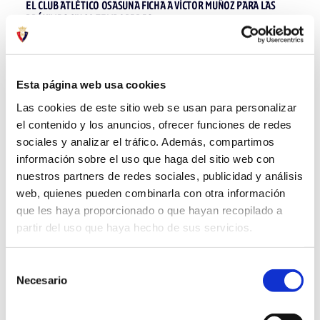
EL CLUB ATLÉTICO OSASUNA FICHA A VÍCTOR MUÑOZ PARA LAS
PRÓXIMAS CINCO TEMPORADAS
11 jul. 2025
OTRAS
Esta página web usa cookies
Las cookies de este sitio web se usan para personalizar
el contenido y los anuncios, ofrecer funciones de redes
sociales y analizar el tráfico. Además, compartimos
información sobre el uso que haga del sitio web con
nuestros partners de redes sociales, publicidad y análisis
web, quienes pueden combinarla con otra información
que les haya proporcionado o que hayan recopilado a
partir del uso que haya hecho de sus servicios.
Selección
ANA URZAINQUI, NUEVA JUGADORA DE OSASUNA FEMENINO
Necesario
de
consentimiento
01 jul. 2025
OTRAS