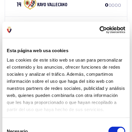
14
0
0
0
0
RAYO VALLECANO
0
15
0
0
0
0
REAL BETIS
0
16
Esta página web usa cookies
0
0
0
0
REAL MADRID
0
Las cookies de este sitio web se usan para personalizar
el contenido y los anuncios, ofrecer funciones de redes
17
0
0
0
0
REAL SOCIEDAD
0
sociales y analizar el tráfico. Además, compartimos
información sobre el uso que haga del sitio web con
nuestros partners de redes sociales, publicidad y análisis
web, quienes pueden combinarla con otra información
18
0
0
0
0
SEVILLA
0
que les haya proporcionado o que hayan recopilado a
partir del uso que haya hecho de sus servicios.
19
0
0
0
0
VALENCIA CF
0
Selección
Necesario