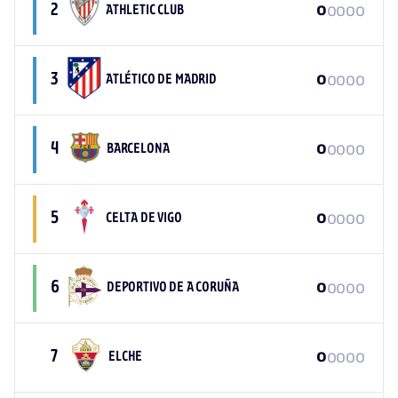
2
0
0
0
0
ATHLETIC CLUB
0
3
0
0
0
0
ATLÉTICO DE MADRID
0
4
0
0
0
0
BARCELONA
0
5
0
0
0
0
CELTA DE VIGO
0
6
0
0
0
0
DEPORTIVO DE A CORUÑA
0
7
0
0
0
0
ELCHE
0