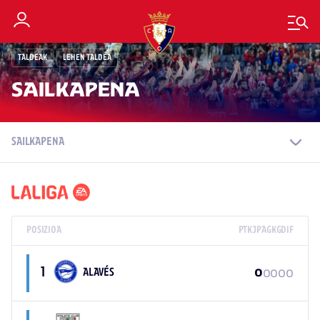
TALDEAK
LEHEN TALDEA
SAILKAPENA
SAILKAPENA
POSIZIOA
PTK
JP
AG
KG
DIF
1
0
0
0
0
ALAVÉS
0