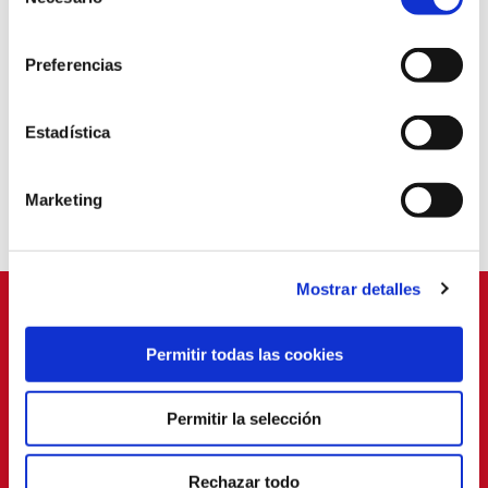
de
consentimiento
20
0
0
0
0
VILLARREAL
0
Preferencias
UEFA Champions League
Estadística
UEFA Europa League
UEFA Conference League
Marketing
Jaitsiera
Mostrar detalles
BABESLEAK
Permitir todas las cookies
Permitir la selección
Rechazar todo