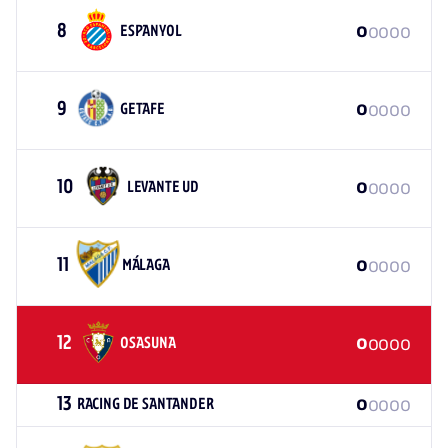
8
0
0
0
0
ESPANYOL
0
9
0
0
0
0
GETAFE
0
10
0
0
0
0
LEVANTE UD
0
11
0
0
0
0
MÁLAGA
0
12
0
0
0
0
OSASUNA
0
13
0
0
0
0
RACING DE SANTANDER
0